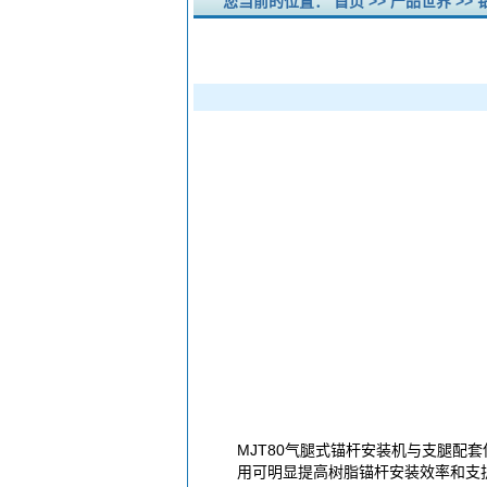
您当前的位置：
首页
>>
产品世界
>>
MJT80气腿式锚杆安装机与支腿
用可明显提高树脂锚杆安装效率和支