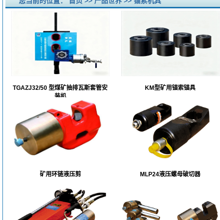
您当前的位置：
首页
>>
产品世界
>>
锚索机具
TGAZJ32/50 型煤矿抽排瓦斯套管安
KM型矿用锚索锚具
装机
矿用环链液压剪
MLP24液压螺母破切器