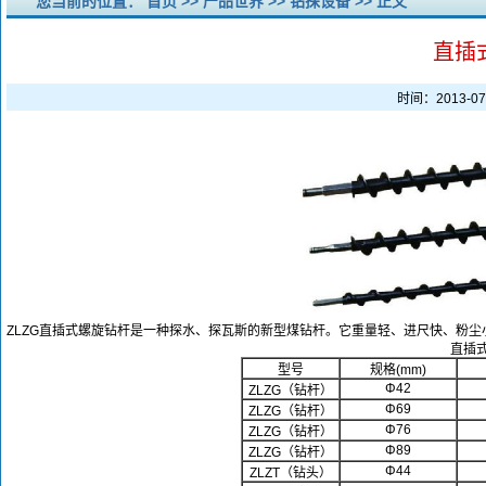
您当前的位置：
首页
>>
产品世界
>>
钻探设备
>> 正文
直插
时间：2013-0
ZLZG直插式螺旋钻杆是一种探水、探瓦斯的新型煤钻杆。它重量轻、进尺快、粉
直插
型号
规格
(mm)
Φ
42
ZLZG（钻杆）
Φ
69
ZLZG（钻杆）
Φ
76
ZLZG（钻杆）
Φ
89
ZLZG（钻杆）
Φ
44
ZLZT（钻头）