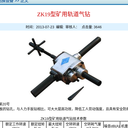
钻探设备
>> 正文
ZK19型矿用轨道气钻
时间：2013-07-23 编辑: 审核人： 点击量:
3646
]第20号
板的钻孔，与人力手扳钻相比，可大大提高功效，降低工人劳动强度，且具有安全防
ZK19型矿用轨道气钻技术参数
额定工作转速
额定扭矩
最大扭矩
空转转速
空转耗气量
噪音
dB(A)
机重