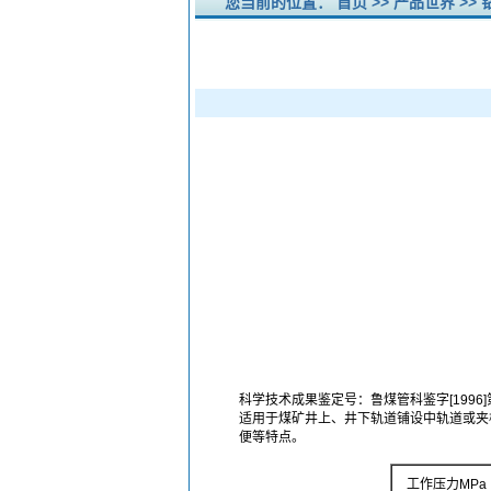
您当前的位置：
首页
>>
产品世界
>>
科学技术成果鉴定号：鲁煤管科鉴字
[1996
适用于煤矿井上、井下轨道铺设中轨道或夹
便等特点。
工作压力
MPa