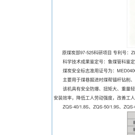
原煤炭部97-525科研项目 专利号：ZL97
科学技术成果鉴定号：鲁煤管科鉴定[19
煤炭安全标志准用证号为：MED040016、
主要用于煤巷掘进时煤帮锚杆钻削、锚
该机具有安全防爆、扭矩大、重量轻、
安装效率，降低工人劳动强度，改善工人
ZQS-40/1.8S、ZQS-50/1.9S、Z