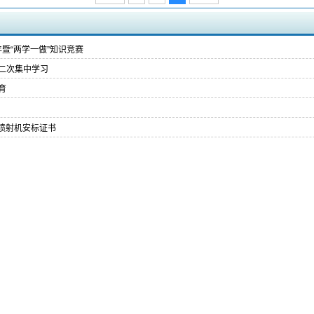
暨“两学一做”知识竞赛
第二次集中学习
育
土喷射机安标证书